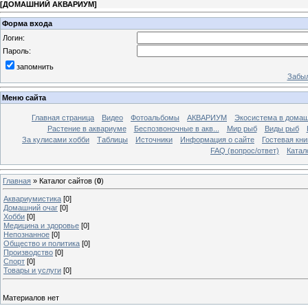
[
ДОМАШНИЙ АКВАРИУМ
]
Форма входа
Логин:
Пароль:
запомнить
Забыл
Меню сайта
Главная страница
Видео
Фотоальбомы
АКВАРИУМ
Экосистема в домаш
Растение в аквариуме
Беспозвоночные в акв...
Мир рыб
Виды рыб
За кулисами хобби
Таблицы
Источники
Информация о сайте
Гостевая кни
FAQ (вопрос/ответ)
Катал
Главная
»
Каталог сайтов
(
0
)
Аквариумистика
[0]
Домашний очаг
[0]
Хобби
[0]
Медицина и здоровье
[0]
Непознанное
[0]
Общество и политика
[0]
Производство
[0]
Спорт
[0]
Товары и услуги
[0]
Материалов нет