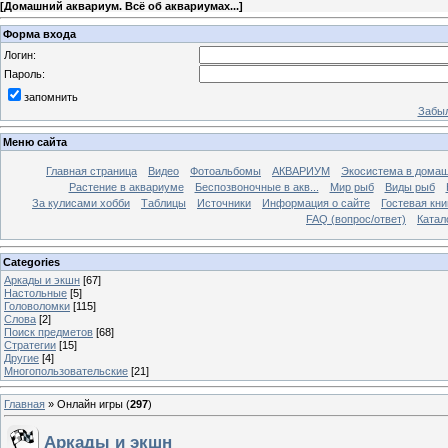
[
Домашний аквариум. Всё об аквариумах...
]
Форма входа
Логин:
Пароль:
запомнить
Забыл
Меню сайта
Главная страница
Видео
Фотоальбомы
АКВАРИУМ
Экосистема в домаш
Растение в аквариуме
Беспозвоночные в акв...
Мир рыб
Виды рыб
За кулисами хобби
Таблицы
Источники
Информация о сайте
Гостевая кни
FAQ (вопрос/ответ)
Катал
Categories
Аркады и экшн
[67]
Настольные
[5]
Головоломки
[115]
Слова
[2]
Поиск предметов
[68]
Стратегии
[15]
Другие
[4]
Многопользовательские
[21]
Главная
»
Онлайн игры
(
297
)
Аркады и экшн