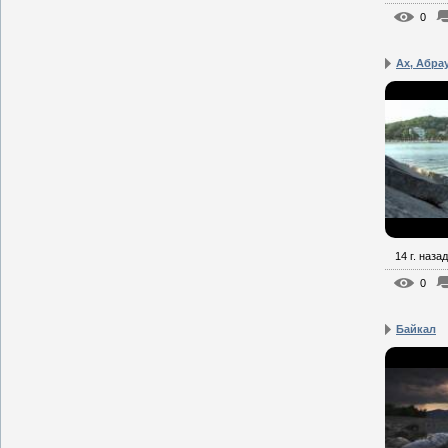
0
Ах, Абра
14 г. назад
0
Байкал