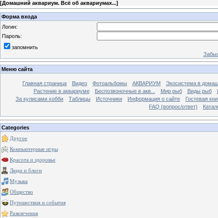
[
Домашний аквариум. Всё об аквариумах...
]
Форма входа
Логин:
Пароль:
запомнить
Забыл
Меню сайта
Главная страница
Видео
Фотоальбомы
АКВАРИУМ
Экосистема в домаш
Растение в аквариуме
Беспозвоночные в акв...
Мир рыб
Виды рыб
За кулисами хобби
Таблицы
Источники
Информация о сайте
Гостевая кни
FAQ (вопрос/ответ)
Катал
Categories
Другое
Компьютерные игры
Красота и здоровье
Люди и блоги
Музыка
Общество
Путешествия и события
Развлечения