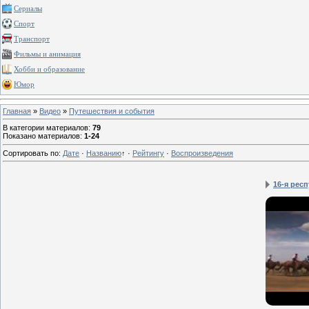
Сериалы
Спорт
Транспорт
Фильмы и анимация
Хобби и образование
Юмор
Главная
»
Видео
»
Путешествия и события
В категории материалов
:
79
Показано материалов
:
1-24
Сортировать по
:
Дате
·
Названию
↑
·
Рейтингу
·
Воспроизведения
16-я рес