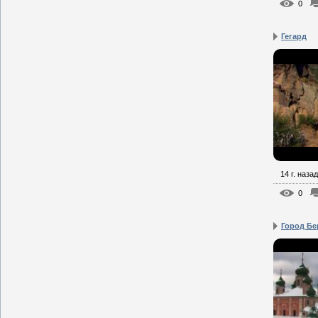
0
Гегард
14 г. назад
0
Город Бе