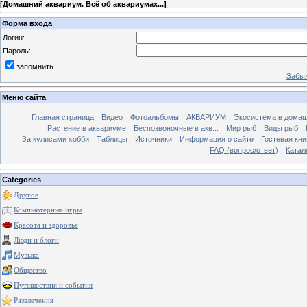
[
Домашний аквариум. Всё об аквариумах...
]
Форма входа
Логин:
Пароль:
запомнить
Забыл
Меню сайта
Главная страница
Видео
Фотоальбомы
АКВАРИУМ
Экосистема в домаш
Растение в аквариуме
Беспозвоночные в акв...
Мир рыб
Виды рыб
За кулисами хобби
Таблицы
Источники
Информация о сайте
Гостевая кни
FAQ (вопрос/ответ)
Катал
Categories
Другое
Компьютерные игры
Красота и здоровье
Люди и блоги
Музыка
Общество
Путешествия и события
Развлечения