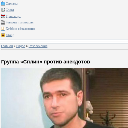
Сериалы
Спорт
Транспорт
Фильмы и анимация
Хобби и образование
Юмор
Главная
»
Видео
»
Развлечения
Группа «Сплин» против анекдотов