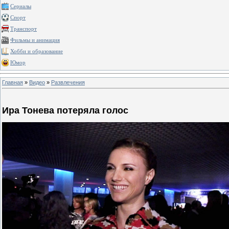
Сериалы
Спорт
Транспорт
Фильмы и анимация
Хобби и образование
Юмор
Главная
»
Видео
»
Развлечения
Ира Тонева потеряла голос