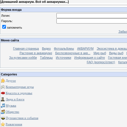
[
Домашний аквариум. Всё об аквариумах...
]
Форма входа
Логин:
Пароль:
запомнить
Забыл
Меню сайта
Главная страница
Видео
Фотоальбомы
АКВАРИУМ
Экосистема в домаш
Растение в аквариуме
Беспозвоночные в акв...
Мир рыб
Виды рыб
За кулисами хобби
Таблицы
Источники
Информация о сайте
Гостевая кни
FAQ (вопрос/ответ)
Катал
Categories
Другое
Компьютерные игры
Красота и здоровье
Люди и блоги
Музыка
Общество
Путешествия и события
Развлечения