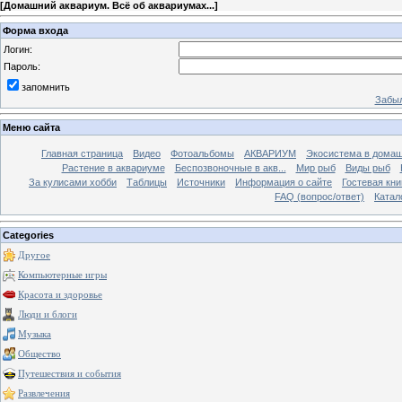
[
Домашний аквариум. Всё об аквариумах...
]
Форма входа
Логин:
Пароль:
запомнить
Забыл
Меню сайта
Главная страница
Видео
Фотоальбомы
АКВАРИУМ
Экосистема в домаш
Растение в аквариуме
Беспозвоночные в акв...
Мир рыб
Виды рыб
За кулисами хобби
Таблицы
Источники
Информация о сайте
Гостевая кни
FAQ (вопрос/ответ)
Катал
Categories
Другое
Компьютерные игры
Красота и здоровье
Люди и блоги
Музыка
Общество
Путешествия и события
Развлечения