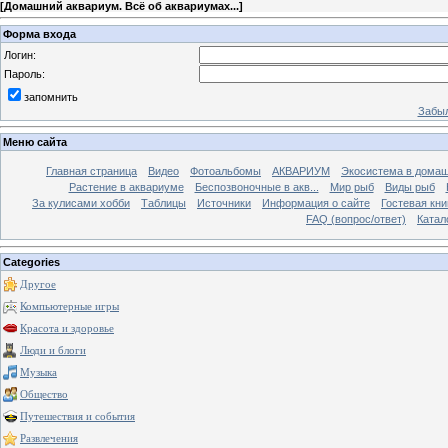
[
Домашний аквариум. Всё об аквариумах...
]
Форма входа
Логин:
Пароль:
запомнить
Забыл
Меню сайта
Главная страница
Видео
Фотоальбомы
АКВАРИУМ
Экосистема в домаш
Растение в аквариуме
Беспозвоночные в акв...
Мир рыб
Виды рыб
За кулисами хобби
Таблицы
Источники
Информация о сайте
Гостевая кни
FAQ (вопрос/ответ)
Катал
Categories
Другое
Компьютерные игры
Красота и здоровье
Люди и блоги
Музыка
Общество
Путешествия и события
Развлечения