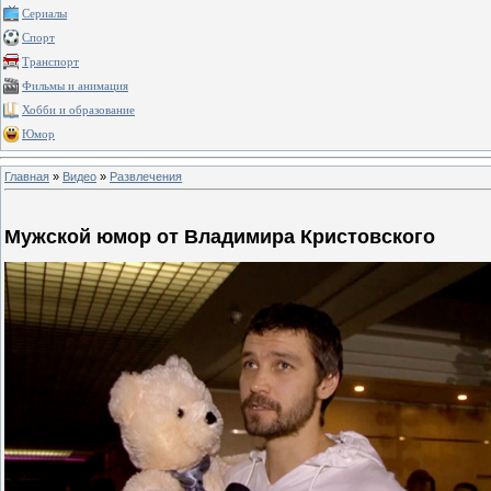
Сериалы
Спорт
Транспорт
Фильмы и анимация
Хобби и образование
Юмор
Главная
»
Видео
»
Развлечения
Мужской юмор от Владимира Кристовского