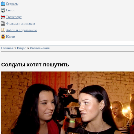
Сериалы
Спорт
Транспорт
Фильмы и анимация
Хобби и образование
Юмор
Главная
»
Видео
»
Развлечения
Солдаты хотят пошутить