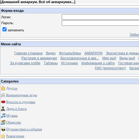
[
Домашний аквариум. Всё об аквариумах...
]
Форма входа
Логин:
Пароль:
запомнить
Забыл
Меню сайта
Главная страница
Видео
Фотоальбомы
АКВАРИУМ
Экосистема в домаш
Растение в аквариуме
Беспозвоночные в акв...
Мир рыб
Виды рыб
За кулисами хобби
Таблицы
Источники
Информация о сайте
Гостевая кни
FAQ (вопрос/ответ)
Катал
Categories
Другое
Компьютерные игры
Красота и здоровье
Люди и блоги
Музыка
Общество
Путешествия и события
Развлечения