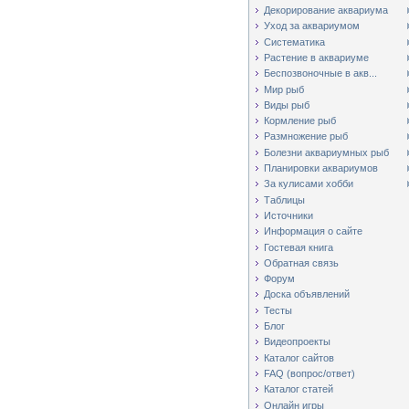
Декорирование аквариума
Уход за аквариумом
Систематика
Растение в аквариуме
Беспозвоночные в акв...
Мир рыб
Виды рыб
Кормление рыб
Размножение рыб
Болезни аквариумных рыб
Планировки аквариумов
За кулисами хобби
Таблицы
Источники
Информация о сайте
Гостевая книга
Обратная связь
Форум
Доска объявлений
Тесты
Блог
Видеопроекты
Каталог сайтов
FAQ (вопрос/ответ)
Каталог статей
Онлайн игры