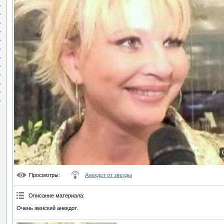
Просмотры
:
Анекдот от звезды
Описание материала
:
Очень женский анекдот.