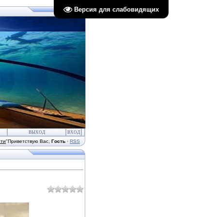
Версия для слабовидящих
ВЫХОД
ВХОД
сти
"
Приветствую Вас
,
Гость
·
RSS