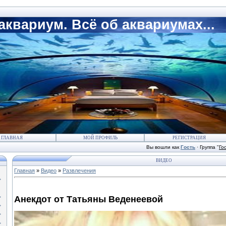
квариум. Всё об аквариумах...
ГЛАВНАЯ
МОЙ ПРОФИЛЬ
РЕГИСТРАЦИЯ
Вы вошли как
Гость
·
Группа
"
Го
ВИДЕО
Главная
»
Видео
»
Развлечения
Анекдот от Татьяны Веденеевой