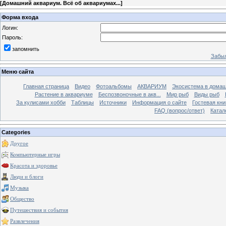
[
Домашний аквариум. Всё об аквариумах...
]
Форма входа
Логин:
Пароль:
запомнить
Забыл
Меню сайта
Главная страница
Видео
Фотоальбомы
АКВАРИУМ
Экосистема в домаш
Растение в аквариуме
Беспозвоночные в акв...
Мир рыб
Виды рыб
За кулисами хобби
Таблицы
Источники
Информация о сайте
Гостевая кни
FAQ (вопрос/ответ)
Катал
Categories
Другое
Компьютерные игры
Красота и здоровье
Люди и блоги
Музыка
Общество
Путешествия и события
Развлечения