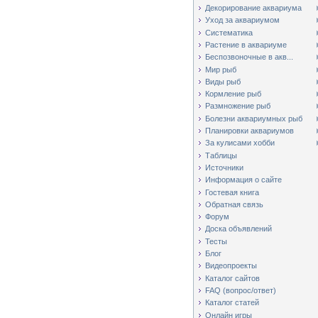
Декорирование аквариума
Уход за аквариумом
Систематика
Растение в аквариуме
Беспозвоночные в акв...
Мир рыб
Виды рыб
Кормление рыб
Размножение рыб
Болезни аквариумных рыб
Планировки аквариумов
За кулисами хобби
Таблицы
Источники
Информация о сайте
Гостевая книга
Обратная связь
Форум
Доска объявлений
Тесты
Блог
Видеопроекты
Каталог сайтов
FAQ (вопрос/ответ)
Каталог статей
Онлайн игры