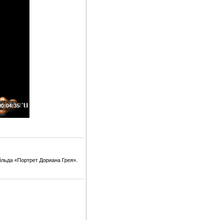
00:04:35
йльда «Портрет Дориана Грея».