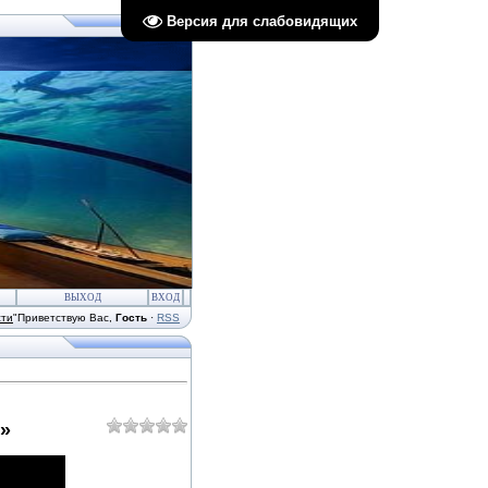
Версия для слабовидящих
ВЫХОД
ВХОД
сти
"
Приветствую Вас
,
Гость
·
RSS
»