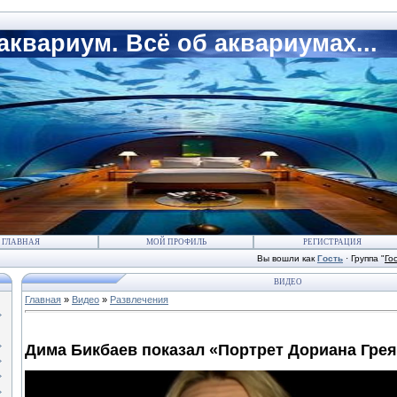
квариум. Всё об аквариумах...
ГЛАВНАЯ
МОЙ ПРОФИЛЬ
РЕГИСТРАЦИЯ
Вы вошли как
Гость
·
Группа
"
Го
ВИДЕО
Главная
»
Видео
»
Развлечения
Дима Бикбаев показал «Портрет Дориана Грея