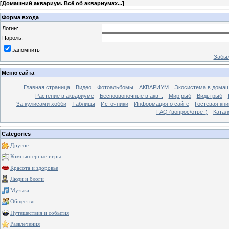
[
Домашний аквариум. Всё об аквариумах...
]
Форма входа
Логин:
Пароль:
запомнить
Забыл
Меню сайта
Главная страница
Видео
Фотоальбомы
АКВАРИУМ
Экосистема в домаш
Растение в аквариуме
Беспозвоночные в акв...
Мир рыб
Виды рыб
За кулисами хобби
Таблицы
Источники
Информация о сайте
Гостевая кни
FAQ (вопрос/ответ)
Катал
Categories
Другое
Компьютерные игры
Красота и здоровье
Люди и блоги
Музыка
Общество
Путешествия и события
Развлечения