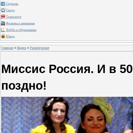
Сериалы
Спорт
Транспорт
Фильмы и анимация
Хобби и образование
Юмор
Главная
»
Видео
»
Развлечения
Миссис Россия. И в 50
поздно!