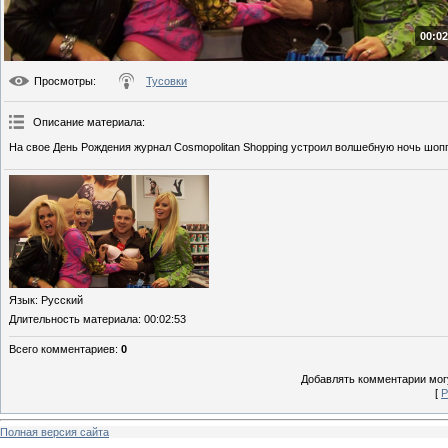
00:02
Просмотры
:
Тусовки
Описание материала
:
На свое День Рождения журнал Cosmopolitan Shopping устроил волшебную ночь шопп
Язык
: Русский
Длительность материала
: 00:02:53
Всего комментариев
:
0
Добавлять комментарии могу
[
Р
Полная версия сайта