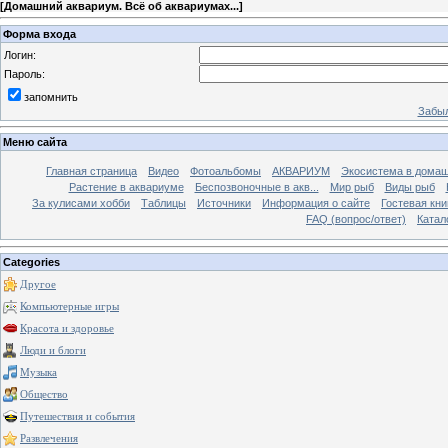
[
Домашний аквариум. Всё об аквариумах...
]
Форма входа
Логин:
Пароль:
запомнить
Забыл
Меню сайта
Главная страница
Видео
Фотоальбомы
АКВАРИУМ
Экосистема в домаш
Растение в аквариуме
Беспозвоночные в акв...
Мир рыб
Виды рыб
За кулисами хобби
Таблицы
Источники
Информация о сайте
Гостевая кни
FAQ (вопрос/ответ)
Катал
Categories
Другое
Компьютерные игры
Красота и здоровье
Люди и блоги
Музыка
Общество
Путешествия и события
Развлечения