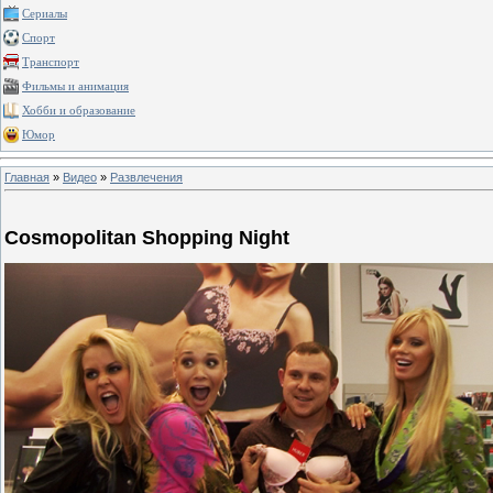
Сериалы
Спорт
Транспорт
Фильмы и анимация
Хобби и образование
Юмор
Главная
»
Видео
»
Развлечения
Cosmopolitan Shopping Night