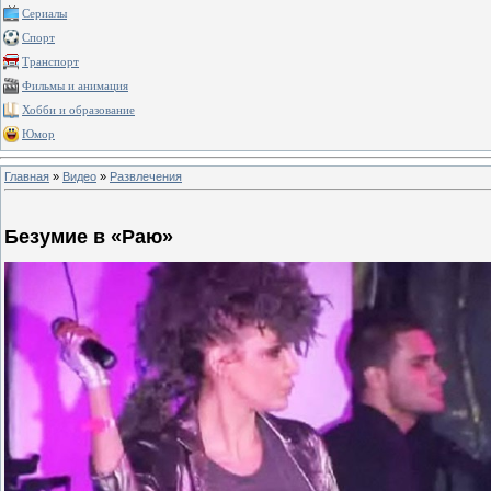
Сериалы
Спорт
Транспорт
Фильмы и анимация
Хобби и образование
Юмор
Главная
»
Видео
»
Развлечения
Безумие в «Раю»