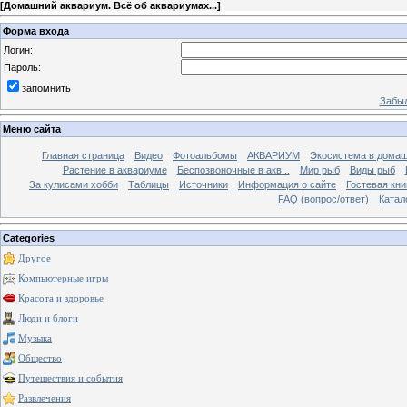
[
Домашний аквариум. Всё об аквариумах...
]
Форма входа
Логин:
Пароль:
запомнить
Забыл
Меню сайта
Главная страница
Видео
Фотоальбомы
АКВАРИУМ
Экосистема в домаш
Растение в аквариуме
Беспозвоночные в акв...
Мир рыб
Виды рыб
За кулисами хобби
Таблицы
Источники
Информация о сайте
Гостевая кни
FAQ (вопрос/ответ)
Катал
Categories
Другое
Компьютерные игры
Красота и здоровье
Люди и блоги
Музыка
Общество
Путешествия и события
Развлечения