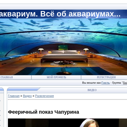
квариум. Всё об аквариумах...
ГЛАВНАЯ
МОЙ ПРОФИЛЬ
РЕГИСТРАЦИЯ
Вы вошли как
Гость
·
Группа
"
Го
ВИДЕО
Главная
»
Видео
»
Развлечения
Фееричный показ Чапурина