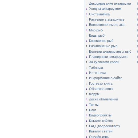
Декорирование аквариума
Уход за аквариумом
Систематика
Растение в аквариуме
Беспозвоночные в акв...
Мир рыб
Виды рыб
Кормление рыб
Размножение рыб
Болезни аквариумных рыб
Планировки аквариумов
За кулисами хобби
Таблицы
Источники
Информация о сайте
Гостевая книга
Обратная связь
Форум
Доска объявлений
Тесты
Блог
Видеопроекты
Каталог сайтов
FAQ (вопрос/ответ)
Каталог статей
Онлайн игры