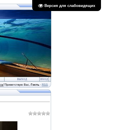
Версия для слабовидящих
ВЫХОД
ВХОД
сти
"
Приветствую Вас
,
Гость
·
RSS