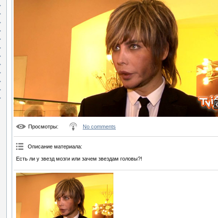
Просмотры
:
No comments
Описание материала
:
Есть ли у звезд мозги или зачем звездам головы?!