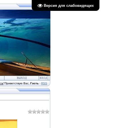
Версия для слабовидящих
ВЫХОД
ВХОД
сти
"
Приветствую Вас
,
Гость
·
RSS