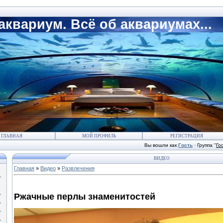
квариум. Всё об аквариумах...
ГЛАВНАЯ
МОЙ ПРОФИЛЬ
РЕГИСТРАЦИЯ
Вы вошли как
Гость
·
Группа
"
Го
ВИДЕО
Главная
»
Видео
»
Развлечения
Ржачные перлы знаменитостей