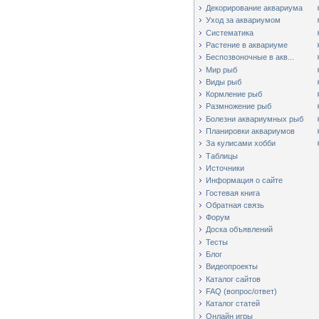
Декорирование аквариума
Уход за аквариумом
Систематика
Растение в аквариуме
Беспозвоночные в акв...
Мир рыб
Виды рыб
Кормление рыб
Размножение рыб
Болезни аквариумных рыб
Планировки аквариумов
За кулисами хобби
Таблицы
Источники
Информация о сайте
Гостевая книга
Обратная связь
Форум
Доска объявлений
Тесты
Блог
Видеопроекты
Каталог сайтов
FAQ (вопрос/ответ)
Каталог статей
Онлайн игры