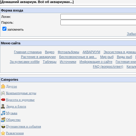
[
Домашний аквариум. Всё об аквариумах...
]
Форма входа
Логин:
Пароль:
запомнить
Забыл
Меню сайта
Главная страница
Видео
Фотоальбомы
АКВАРИУМ
Экосистема в домаш
Растение в аквариуме
Беспозвоночные в акв...
Мир рыб
Виды рыб
За кулисами хобби
Таблицы
Источники
Информация о сайте
Гостевая кни
FAQ (вопрос/ответ)
Катал
Categories
Другое
Компьютерные игры
Красота и здоровье
Люди и блоги
Музыка
Общество
Путешествия и события
Развлечения