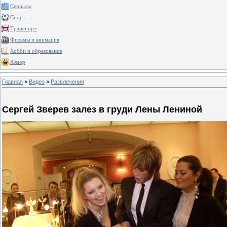
Сериалы
Спорт
Транспорт
Фильмы и анимация
Хобби и образование
Юмор
Главная
»
Видео
»
Развлечения
Сергей Зверев залез в груди Лены Лениной