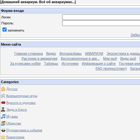
[
Домашний аквариум. Всё об аквариумах...
]
Форма входа
Логин:
Пароль:
запомнить
Забыл
Меню сайта
Главная страница
Видео
Фотоальбомы
АКВАРИУМ
Экосистема в домаш
Растение в аквариуме
Беспозвоночные в акв...
Мир рыб
Виды рыб
За кулисами хобби
Таблицы
Источники
Информация о сайте
Гостевая кни
FAQ (вопрос/ответ)
Катал
Categories
Другое
Компьютерные игры
Красота и здоровье
Люди и блоги
Музыка
Общество
Путешествия и события
Развлечения