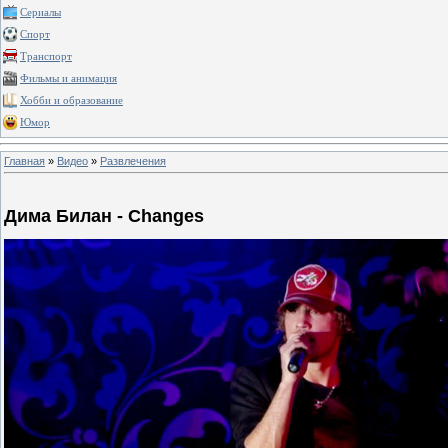
Сериалы
Спорт
Транспорт
Фильмы и анимация
Хобби и образование
Юмор
Главная
»
Видео
»
Развлечения
Дима Билан - Changes