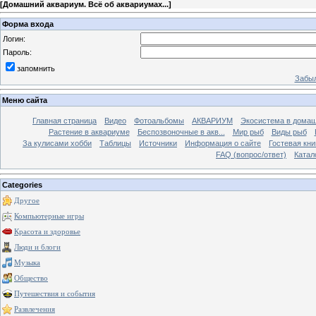
[
Домашний аквариум. Всё об аквариумах...
]
Форма входа
Логин:
Пароль:
запомнить
Забыл
Меню сайта
Главная страница
Видео
Фотоальбомы
АКВАРИУМ
Экосистема в домаш
Растение в аквариуме
Беспозвоночные в акв...
Мир рыб
Виды рыб
За кулисами хобби
Таблицы
Источники
Информация о сайте
Гостевая кни
FAQ (вопрос/ответ)
Катал
Categories
Другое
Компьютерные игры
Красота и здоровье
Люди и блоги
Музыка
Общество
Путешествия и события
Развлечения