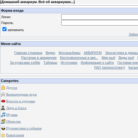
[
Домашний аквариум. Всё об аквариумах...
]
Форма входа
Логин:
Пароль:
запомнить
Забыл
Меню сайта
Главная страница
Видео
Фотоальбомы
АКВАРИУМ
Экосистема в домаш
Растение в аквариуме
Беспозвоночные в акв...
Мир рыб
Виды рыб
За кулисами хобби
Таблицы
Источники
Информация о сайте
Гостевая кни
FAQ (вопрос/ответ)
Катал
Categories
Другое
Компьютерные игры
Красота и здоровье
Люди и блоги
Музыка
Общество
Путешествия и события
Развлечения