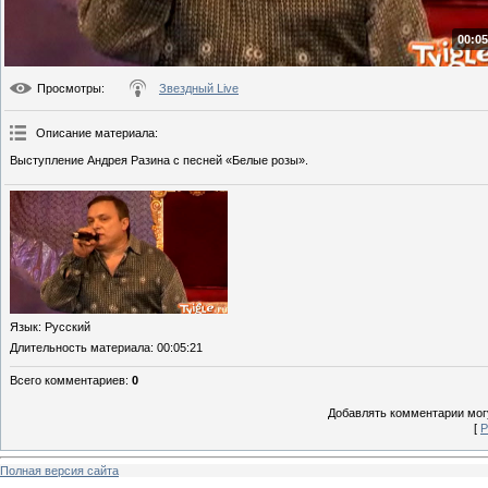
00:05
Просмотры
:
Звездный Live
Описание материала
:
Выступление Андрея Разина с песней «Белые розы».
Язык
: Русский
Длительность материала
: 00:05:21
Всего комментариев
:
0
Добавлять комментарии могу
[
Р
Полная версия сайта