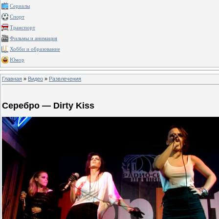
Сериалы
Спорт
Транспорт
Фильмы и анимация
Хобби и образование
Юмор
Главная
»
Видео
»
Развлечения
Серебро — Dirty Kiss