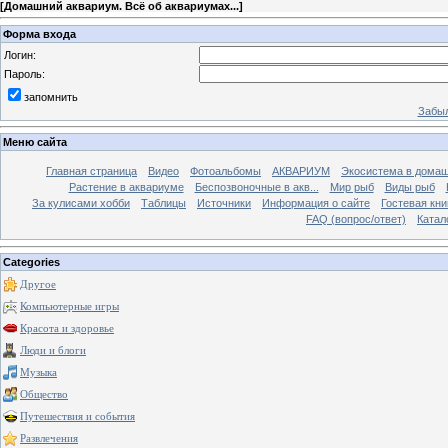
[
Домашний аквариум. Всё об аквариумах...
]
Форма входа
Логин:
Пароль:
запомнить
Забыл
Меню сайта
Главная страница
Видео
Фотоальбомы
АКВАРИУМ
Экосистема в домаш
Растение в аквариуме
Беспозвоночные в акв...
Мир рыб
Виды рыб
За кулисами хобби
Таблицы
Источники
Информация о сайте
Гостевая кни
FAQ (вопрос/ответ)
Катал
Categories
Другое
Компьютерные игры
Красота и здоровье
Люди и блоги
Музыка
Общество
Путешествия и события
Развлечения