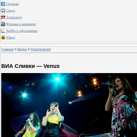
Сериалы
Спорт
Транспорт
Фильмы и анимация
Хобби и образование
Юмор
Главная
»
Видео
»
Развлечения
ВИА Сливки — Venus