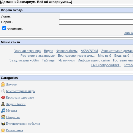
[
Домашний аквариум. Всё об аквариумах...
]
Форма входа
Логин:
Пароль:
запомнить
Забыл
Меню сайта
Главная страница
Видео
Фотоальбомы
АКВАРИУМ
Экосистема в домаш
Растение в аквариуме
Беспозвоночные в акв...
Мир рыб
Виды рыб
За кулисами хобби
Таблицы
Источники
Информация о сайте
Гостевая кни
FAQ (вопрос/ответ)
Катал
Categories
Другое
Компьютерные игры
Красота и здоровье
Люди и блоги
Музыка
Общество
Путешествия и события
Развлечения