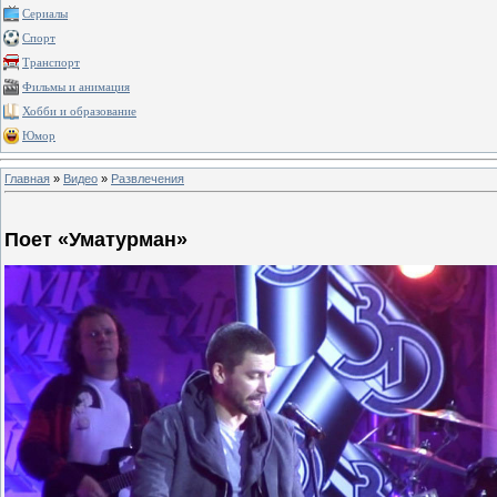
Сериалы
Спорт
Транспорт
Фильмы и анимация
Хобби и образование
Юмор
Главная
»
Видео
»
Развлечения
Поет «Уматурман»