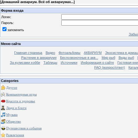
[
Домашний аквариум. Всё об аквариумах...
]
Форма входа
Логин:
Пароль:
запомнить
Забыл
Меню сайта
Главная страница
Видео
Фотоальбомы
АКВАРИУМ
Экосистема в домаш
Растение в аквариуме
Беспозвоночные в акв...
Мир рыб
Виды рыб
За кулисами хобби
Таблицы
Источники
Информация о сайте
Гостевая кни
FAQ (вопрос/ответ)
Катал
Categories
Другое
Компьютерные игры
Красота и здоровье
Люди и блоги
Музыка
Общество
Путешествия и события
Развлечения