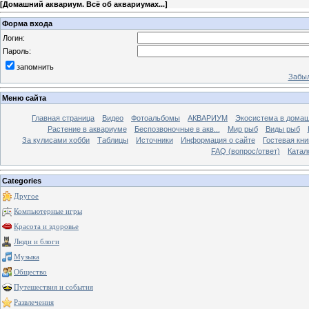
[
Домашний аквариум. Всё об аквариумах...
]
Форма входа
Логин:
Пароль:
запомнить
Забыл
Меню сайта
Главная страница
Видео
Фотоальбомы
АКВАРИУМ
Экосистема в домаш
Растение в аквариуме
Беспозвоночные в акв...
Мир рыб
Виды рыб
За кулисами хобби
Таблицы
Источники
Информация о сайте
Гостевая кни
FAQ (вопрос/ответ)
Катал
Categories
Другое
Компьютерные игры
Красота и здоровье
Люди и блоги
Музыка
Общество
Путешествия и события
Развлечения