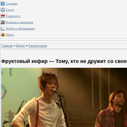
Сериалы
Спорт
Транспорт
Фильмы и анимация
Хобби и образование
Юмор
Главная
»
Видео
»
Развлечения
Фруктовый кефир — Тому, кто не дружит со сво