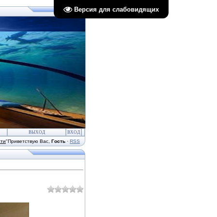
Версия для слабовидящих
ВЫХОД
ВХОД
сти
"
Приветствую Вас
,
Гость
·
RSS