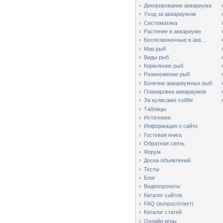
Декорирование аквариума
Уход за аквариумом
Систематика
Растение в аквариуме
Беспозвоночные в акв...
Мир рыб
Виды рыб
Кормление рыб
Размножение рыб
Болезни аквариумных рыб
Планировки аквариумов
За кулисами хобби
Таблицы
Источники
Информация о сайте
Гостевая книга
Обратная связь
Форум
Доска объявлений
Тесты
Блог
Видеопроекты
Каталог сайтов
FAQ (вопрос/ответ)
Каталог статей
Онлайн игры