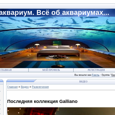
квариум. Всё об аквариумах...
ГЛАВНАЯ
МОЙ ПРОФИЛЬ
РЕГИСТРАЦИЯ
Вы вошли как
Гость
·
Группа
"
Го
ВИДЕО
Главная
»
Видео
»
Развлечения
Последняя коллекция Galliano