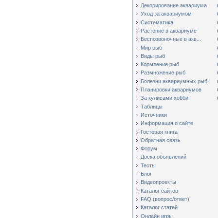
Декорирование аквариума
Уход за аквариумом
Систематика
Растение в аквариуме
Беспозвоночные в акв...
Мир рыб
Виды рыб
Кормление рыб
Размножение рыб
Болезни аквариумных рыб
Планировки аквариумов
За кулисами хобби
Таблицы
Источники
Информация о сайте
Гостевая книга
Обратная связь
Форум
Доска объявлений
Тесты
Блог
Видеопроекты
Каталог сайтов
FAQ (вопрос/ответ)
Каталог статей
Онлайн игры