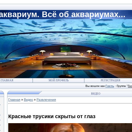
квариум. Всё об аквариумах...
ГЛАВНАЯ
МОЙ ПРОФИЛЬ
РЕГИСТРАЦИЯ
Вы вошли как
Гость
·
Группа
"
Го
ВИДЕО
Главная
»
Видео
»
Развлечения
Красные трусики скрыты от глаз