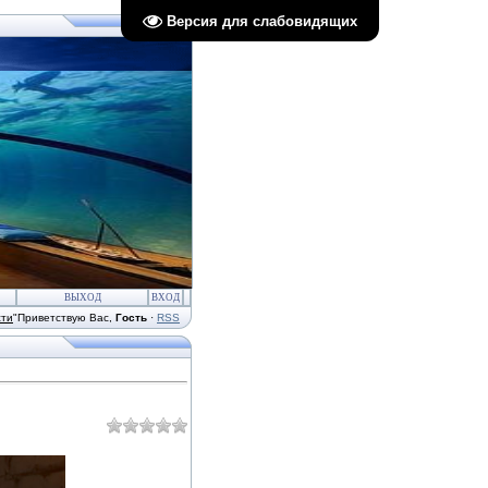
Версия для слабовидящих
ВЫХОД
ВХОД
сти
"
Приветствую Вас
,
Гость
·
RSS