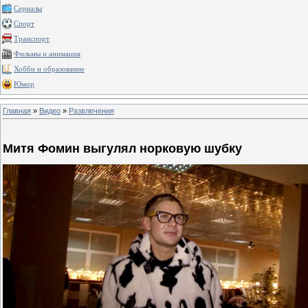
Сериалы
Спорт
Транспорт
Фильмы и анимация
Хобби и образование
Юмор
Главная
»
Видео
»
Развлечения
Митя Фомин выгулял норковую шубку