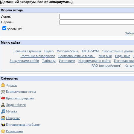
[
Домашний аквариум. Всё об аквариумах...
]
Форма входа
Логин:
Пароль:
запомнить
Забыл
Меню сайта
Главная страница
Видео
Фотоальбомы
АКВАРИУМ
Экосистема в домаш
Растение в аквариуме
Беспозвоночные в акв...
Мир рыб
Виды рыб
За кулисами хобби
Таблицы
Источники
Информация о сайте
Гостевая кни
FAQ (вопрос/ответ)
Катал
Categories
Другое
Компьютерные игры
Красота и здоровье
Люди и блоги
Музыка
Общество
Путешествия и события
Развлечения