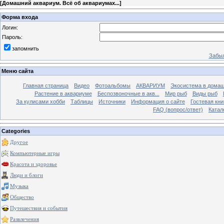
[
Домашний аквариум. Всё об аквариумах...
]
Форма входа
Логин:
Пароль:
запомнить
Забыл
Меню сайта
Главная страница
Видео
Фотоальбомы
АКВАРИУМ
Экосистема в домаш
Растение в аквариуме
Беспозвоночные в акв...
Мир рыб
Виды рыб
За кулисами хобби
Таблицы
Источники
Информация о сайте
Гостевая кни
FAQ (вопрос/ответ)
Катал
Categories
Другое
Компьютерные игры
Красота и здоровье
Люди и блоги
Музыка
Общество
Путешествия и события
Развлечения