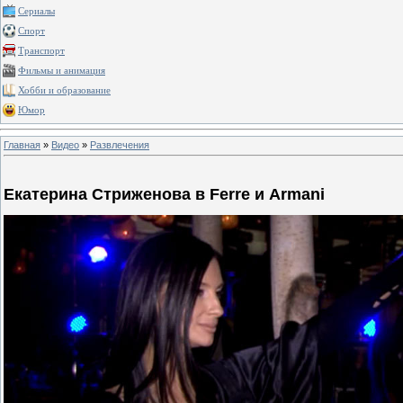
Сериалы
Спорт
Транспорт
Фильмы и анимация
Хобби и образование
Юмор
Главная
»
Видео
»
Развлечения
Екатерина Стриженова в Ferre и Armani