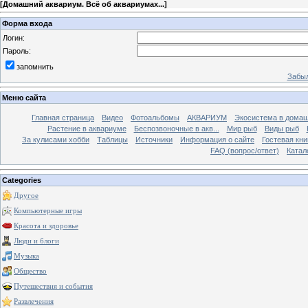
[
Домашний аквариум. Всё об аквариумах...
]
Форма входа
Логин:
Пароль:
запомнить
Забыл
Меню сайта
Главная страница
Видео
Фотоальбомы
АКВАРИУМ
Экосистема в домаш
Растение в аквариуме
Беспозвоночные в акв...
Мир рыб
Виды рыб
За кулисами хобби
Таблицы
Источники
Информация о сайте
Гостевая кни
FAQ (вопрос/ответ)
Катал
Categories
Другое
Компьютерные игры
Красота и здоровье
Люди и блоги
Музыка
Общество
Путешествия и события
Развлечения