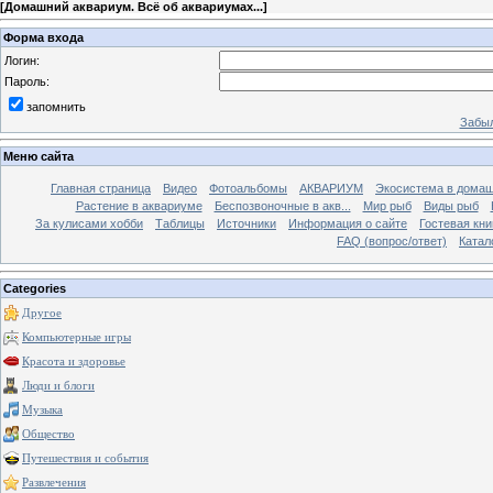
[
Домашний аквариум. Всё об аквариумах...
]
Форма входа
Логин:
Пароль:
запомнить
Забыл
Меню сайта
Главная страница
Видео
Фотоальбомы
АКВАРИУМ
Экосистема в домаш
Растение в аквариуме
Беспозвоночные в акв...
Мир рыб
Виды рыб
За кулисами хобби
Таблицы
Источники
Информация о сайте
Гостевая кни
FAQ (вопрос/ответ)
Катал
Categories
Другое
Компьютерные игры
Красота и здоровье
Люди и блоги
Музыка
Общество
Путешествия и события
Развлечения