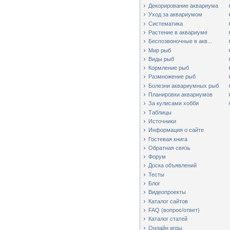
Декорирование аквариума
Уход за аквариумом
Систематика
Растение в аквариуме
Беспозвоночные в акв...
Мир рыб
Виды рыб
Кормление рыб
Размножение рыб
Болезни аквариумных рыб
Планировки аквариумов
За кулисами хобби
Таблицы
Источники
Информация о сайте
Гостевая книга
Обратная связь
Форум
Доска объявлений
Тесты
Блог
Видеопроекты
Каталог сайтов
FAQ (вопрос/ответ)
Каталог статей
Онлайн игры