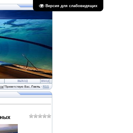
Версия для слабовидящих
ВЫХОД
ВХОД
сти
"
Приветствую Вас
,
Гость
·
RSS
нных