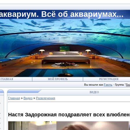
квариум. Всё об аквариумах...
ГЛАВНАЯ
МОЙ ПРОФИЛЬ
РЕГИСТРАЦИЯ
Вы вошли как
Гость
·
Группа
"
Го
ВИДЕО
Главная
»
Видео
»
Развлечения
Настя Задорожная поздравляет всех влюбле