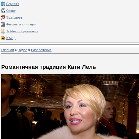
Сериалы
Спорт
Транспорт
Фильмы и анимация
Хобби и образование
Юмор
Главная
»
Видео
»
Развлечения
Романтичная традиция Кати Лель