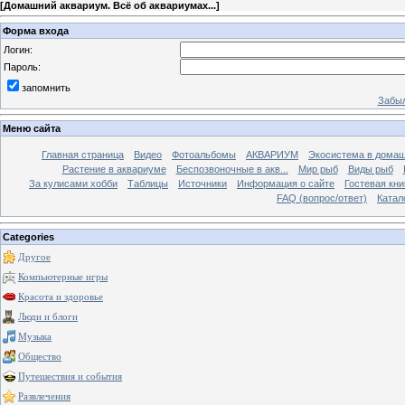
[
Домашний аквариум. Всё об аквариумах...
]
Форма входа
Логин:
Пароль:
запомнить
Забыл
Меню сайта
Главная страница
Видео
Фотоальбомы
АКВАРИУМ
Экосистема в домаш
Растение в аквариуме
Беспозвоночные в акв...
Мир рыб
Виды рыб
За кулисами хобби
Таблицы
Источники
Информация о сайте
Гостевая кни
FAQ (вопрос/ответ)
Катал
Categories
Другое
Компьютерные игры
Красота и здоровье
Люди и блоги
Музыка
Общество
Путешествия и события
Развлечения