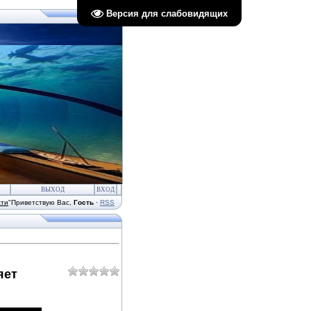
Версия для слабовидящих
ВЫХОД
ВХОД
сти
"
Приветствую Вас
,
Гость
·
RSS
яет