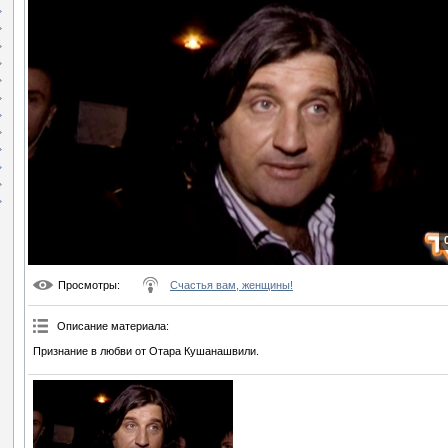
Просмотры
:
Счастья вам, женщины!
Описание материала
:
Признание в любви от Отара Кушанашвили.