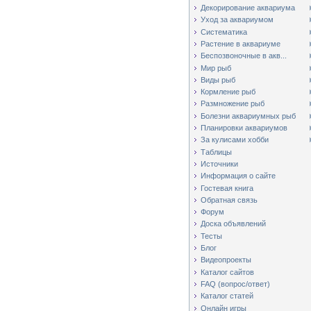
Декорирование аквариума
Уход за аквариумом
Систематика
Растение в аквариуме
Беспозвоночные в акв...
Мир рыб
Виды рыб
Кормление рыб
Размножение рыб
Болезни аквариумных рыб
Планировки аквариумов
За кулисами хобби
Таблицы
Источники
Информация о сайте
Гостевая книга
Обратная связь
Форум
Доска объявлений
Тесты
Блог
Видеопроекты
Каталог сайтов
FAQ (вопрос/ответ)
Каталог статей
Онлайн игры