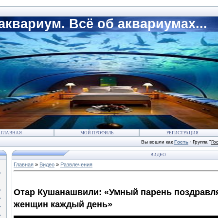
квариум. Всё об аквариумах...
ГЛАВНАЯ
МОЙ ПРОФИЛЬ
РЕГИСТРАЦИЯ
Вы вошли как
Гость
·
Группа
"
Го
ВИДЕО
Главная
»
Видео
»
Развлечения
Отар Кушанашвили: «Умный парень поздравл
женщин каждый день»