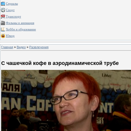
Сериалы
Спорт
Транспорт
Фильмы и анимация
Хобби и образование
Юмор
Главная
»
Видео
»
Развлечения
С чашечкой кофе в аэродинамической трубе