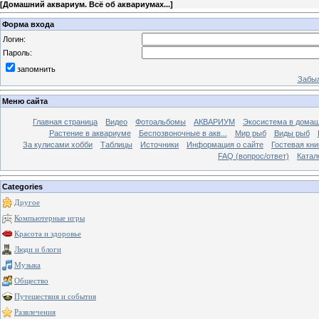
[
Домашний аквариум. Всё об аквариумах...
]
Форма входа
Логин:
Пароль:
запомнить
Забыл
Меню сайта
Главная страница
Видео
Фотоальбомы
АКВАРИУМ
Экосистема в домаш
Растение в аквариуме
Беспозвоночные в акв...
Мир рыб
Виды рыб
За кулисами хобби
Таблицы
Источники
Информация о сайте
Гостевая кни
FAQ (вопрос/ответ)
Катал
Categories
Другое
Компьютерные игры
Красота и здоровье
Люди и блоги
Музыка
Общество
Путешествия и события
Развлечения