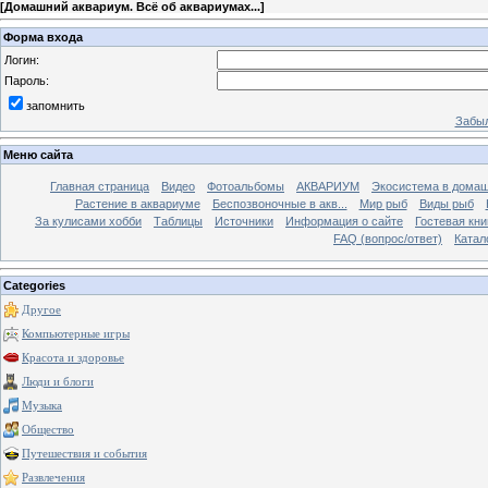
[
Домашний аквариум. Всё об аквариумах...
]
Форма входа
Логин:
Пароль:
запомнить
Забыл
Меню сайта
Главная страница
Видео
Фотоальбомы
АКВАРИУМ
Экосистема в домаш
Растение в аквариуме
Беспозвоночные в акв...
Мир рыб
Виды рыб
За кулисами хобби
Таблицы
Источники
Информация о сайте
Гостевая кни
FAQ (вопрос/ответ)
Катал
Categories
Другое
Компьютерные игры
Красота и здоровье
Люди и блоги
Музыка
Общество
Путешествия и события
Развлечения