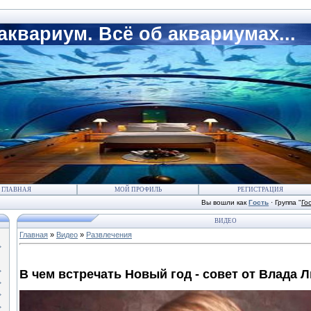
квариум. Всё об аквариумах...
ГЛАВНАЯ
МОЙ ПРОФИЛЬ
РЕГИСТРАЦИЯ
Вы вошли как
Гость
·
Группа
"
Го
ВИДЕО
Главная
»
Видео
»
Развлечения
В чем встречать Новый год - совет от Влада 