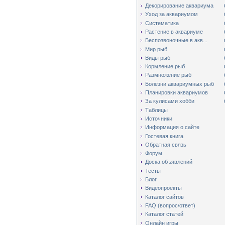
Декорирование аквариума
Уход за аквариумом
Систематика
Растение в аквариуме
Беспозвоночные в акв...
Мир рыб
Виды рыб
Кормление рыб
Размножение рыб
Болезни аквариумных рыб
Планировки аквариумов
За кулисами хобби
Таблицы
Источники
Информация о сайте
Гостевая книга
Обратная связь
Форум
Доска объявлений
Тесты
Блог
Видеопроекты
Каталог сайтов
FAQ (вопрос/ответ)
Каталог статей
Онлайн игры