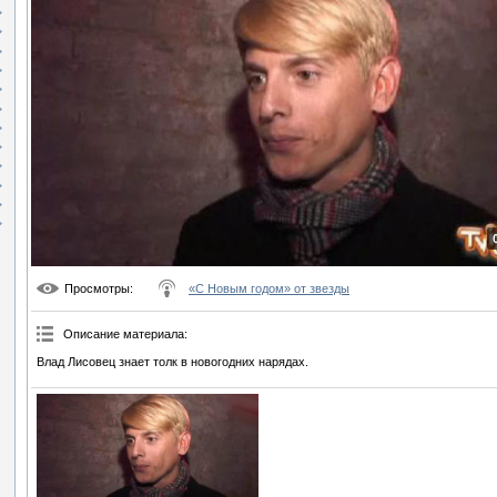
Просмотры
:
«С Новым годом» от звезды
Описание материала
:
Влад Лисовец знает толк в новогодних нарядах.