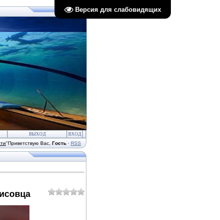
Версия для слабовидящих
ВЫХОД
ВХОД
сти
"
Приветствую Вас
,
Гость
·
RSS
Лисовца