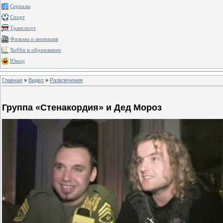
Сериалы
Спорт
Транспорт
Фильмы и анимация
Хобби и образование
Юмор
Главная
»
Видео
»
Развлечения
Группа «Стенакордия» и Дед Мороз