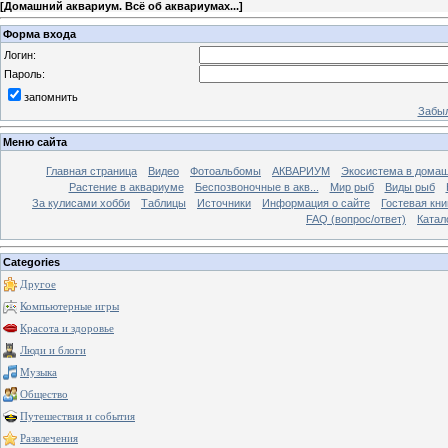
[
Домашний аквариум. Всё об аквариумах...
]
Форма входа
Логин:
Пароль:
запомнить
Забыл
Меню сайта
Главная страница
Видео
Фотоальбомы
АКВАРИУМ
Экосистема в домаш
Растение в аквариуме
Беспозвоночные в акв...
Мир рыб
Виды рыб
За кулисами хобби
Таблицы
Источники
Информация о сайте
Гостевая кни
FAQ (вопрос/ответ)
Катал
Categories
Другое
Компьютерные игры
Красота и здоровье
Люди и блоги
Музыка
Общество
Путешествия и события
Развлечения