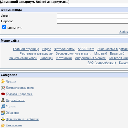
[
Домашний аквариум. Всё об аквариумах...
]
Форма входа
Логин:
Пароль:
запомнить
Забыл
Меню сайта
Главная страница
Видео
Фотоальбомы
АКВАРИУМ
Экосистема в домаш
Растение в аквариуме
Беспозвоночные в акв...
Мир рыб
Виды рыб
За кулисами хобби
Таблицы
Источники
Информация о сайте
Гостевая кни
FAQ (вопрос/ответ)
Катал
Categories
Другое
Компьютерные игры
Красота и здоровье
Люди и блоги
Музыка
Общество
Путешествия и события
Развлечения