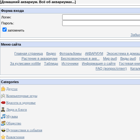
[
Домашний аквариум. Всё об аквариумах...
]
Форма входа
Логин:
Пароль:
запомнить
Забыл
Меню сайта
Главная страница
Видео
Фотоальбомы
АКВАРИУМ
Экосистема в домаш
Растение в аквариуме
Беспозвоночные в акв...
Мир рыб
Виды рыб
За кулисами хобби
Таблицы
Источники
Информация о сайте
Гостевая кни
FAQ (вопрос/ответ)
Катал
Categories
Другое
Компьютерные игры
Красота и здоровье
Люди и блоги
Музыка
Общество
Путешествия и события
Развлечения