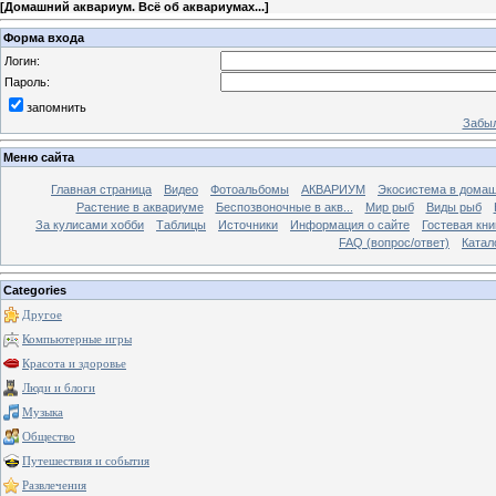
[
Домашний аквариум. Всё об аквариумах...
]
Форма входа
Логин:
Пароль:
запомнить
Забыл
Меню сайта
Главная страница
Видео
Фотоальбомы
АКВАРИУМ
Экосистема в домаш
Растение в аквариуме
Беспозвоночные в акв...
Мир рыб
Виды рыб
За кулисами хобби
Таблицы
Источники
Информация о сайте
Гостевая кни
FAQ (вопрос/ответ)
Катал
Categories
Другое
Компьютерные игры
Красота и здоровье
Люди и блоги
Музыка
Общество
Путешествия и события
Развлечения