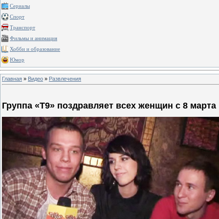
Сериалы
Спорт
Транспорт
Фильмы и анимация
Хобби и образование
Юмор
Главная
»
Видео
»
Развлечения
Группа «Т9» поздравляет всех женщин с 8 марта