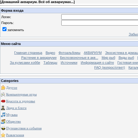
[
Домашний аквариум. Всё об аквариумах...
]
Форма входа
Логин:
Пароль:
запомнить
Забыл
Меню сайта
Главная страница
Видео
Фотоальбомы
АКВАРИУМ
Экосистема в домаш
Растение в аквариуме
Беспозвоночные в акв...
Мир рыб
Виды рыб
За кулисами хобби
Таблицы
Источники
Информация о сайте
Гостевая кни
FAQ (вопрос/ответ)
Катал
Categories
Другое
Компьютерные игры
Красота и здоровье
Люди и блоги
Музыка
Общество
Путешествия и события
Развлечения