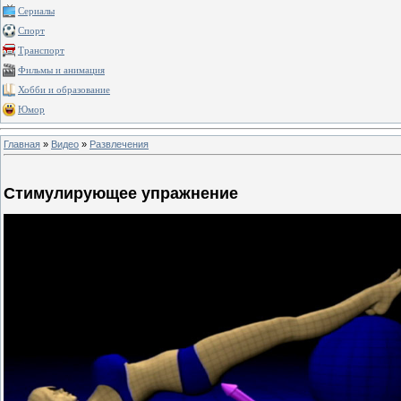
Сериалы
Спорт
Транспорт
Фильмы и анимация
Хобби и образование
Юмор
Главная
»
Видео
»
Развлечения
Стимулирующее упражнение