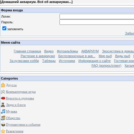
[
Домашний аквариум. Всё об аквариумах...
]
Форма входа
Логин:
Пароль:
запомнить
Забыл
Меню сайта
Главная страница
Видео
Фотоальбомы
АКВАРИУМ
Экосистема в домаш
Растение в аквариуме
Беспозвоночные в акв...
Мир рыб
Виды рыб
За кулисами хобби
Таблицы
Источники
Информация о сайте
Гостевая кни
FAQ (вопрос/ответ)
Катал
Categories
Другое
Компьютерные игры
Красота и здоровье
Люди и блоги
Музыка
Общество
Путешествия и события
Развлечения