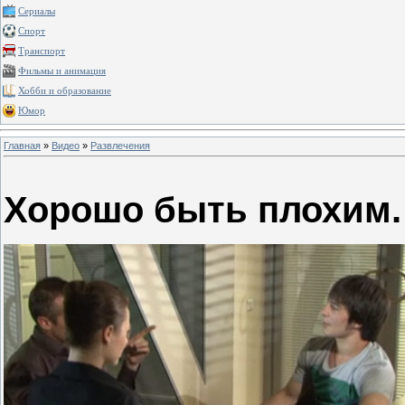
Сериалы
Спорт
Транспорт
Фильмы и анимация
Хобби и образование
Юмор
Главная
»
Видео
»
Развлечения
Хорошо быть плохим.