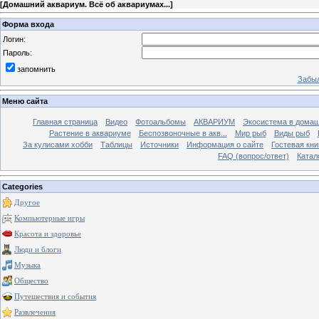
[
Домашний аквариум. Всё об аквариумах...
]
Форма входа
Логин:
Пароль:
запомнить
Забыл
Меню сайта
Главная страница
Видео
Фотоальбомы
АКВАРИУМ
Экосистема в домаш
Растение в аквариуме
Беспозвоночные в акв...
Мир рыб
Виды рыб
За кулисами хобби
Таблицы
Источники
Информация о сайте
Гостевая кни
FAQ (вопрос/ответ)
Катал
Categories
Другое
Компьютерные игры
Красота и здоровье
Люди и блоги
Музыка
Общество
Путешествия и события
Развлечения