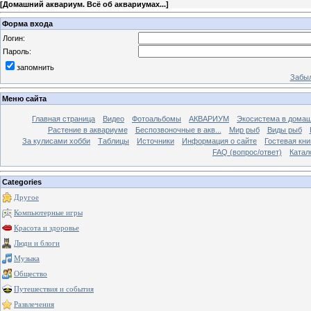
[
Домашний аквариум. Всё об аквариумах...
]
Форма входа
Логин:
Пароль:
запомнить
Забыл
Меню сайта
Главная страница
Видео
Фотоальбомы
АКВАРИУМ
Экосистема в домаш
Растение в аквариуме
Беспозвоночные в акв...
Мир рыб
Виды рыб
За кулисами хобби
Таблицы
Источники
Информация о сайте
Гостевая кни
FAQ (вопрос/ответ)
Катал
Categories
Другое
Компьютерные игры
Красота и здоровье
Люди и блоги
Музыка
Общество
Путешествия и события
Развлечения