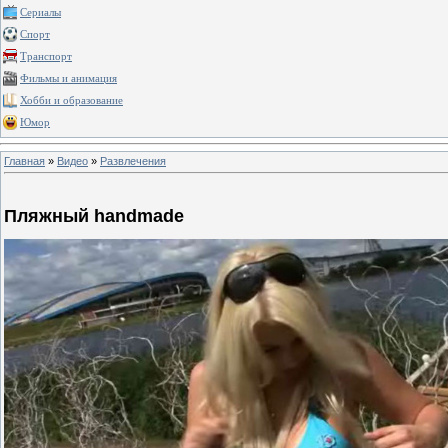
Сериалы
Спорт
Транспорт
Фильмы и анимация
Хобби и образование
Юмор
Главная
»
Видео
»
Развлечения
Пляжный handmade