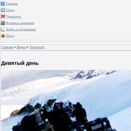
Сериалы
Спорт
Транспорт
Фильмы и анимация
Хобби и образование
Юмор
Главная
»
Видео
»
Транспорт
Девятый день