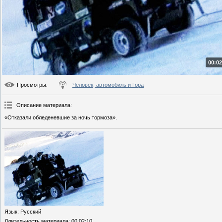
00:02
Просмотры
:
Человек, автомобиль и Гора
Описание материала
:
«Отказали обледеневшие за ночь тормоза».
Язык
: Русский
Длительность материала
: 00:02:10