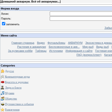
[
Домашний аквариум. Всё об аквариумах...
]
Форма входа
Логин:
Пароль:
запомнить
Забыл
Меню сайта
Главная страница
Видео
Фотоальбомы
АКВАРИУМ
Экосистема в домаш
Растение в аквариуме
Беспозвоночные в акв...
Мир рыб
Виды рыб
За кулисами хобби
Таблицы
Источники
Информация о сайте
Гостевая кни
FAQ (вопрос/ответ)
Катал
Categories
Другое
Компьютерные игры
Красота и здоровье
Люди и блоги
Музыка
Общество
Путешествия и события
Развлечения