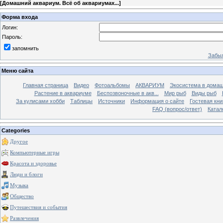
[
Домашний аквариум. Всё об аквариумах...
]
Форма входа
Логин:
Пароль:
запомнить
Забыл
Меню сайта
Главная страница
Видео
Фотоальбомы
АКВАРИУМ
Экосистема в домаш
Растение в аквариуме
Беспозвоночные в акв...
Мир рыб
Виды рыб
За кулисами хобби
Таблицы
Источники
Информация о сайте
Гостевая кни
FAQ (вопрос/ответ)
Катал
Categories
Другое
Компьютерные игры
Красота и здоровье
Люди и блоги
Музыка
Общество
Путешествия и события
Развлечения