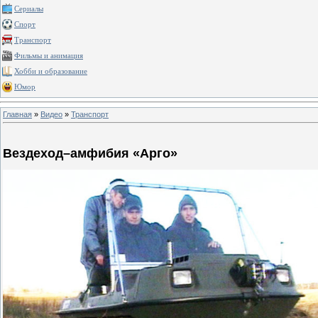
Сериалы
Спорт
Транспорт
Фильмы и анимация
Хобби и образование
Юмор
Главная
»
Видео
»
Транспорт
Вездеход–амфибия «Арго»