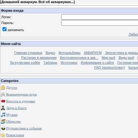
[
Домашний аквариум. Всё об аквариумах...
]
Форма входа
Логин:
Пароль:
запомнить
Забыл
Меню сайта
Главная страница
Видео
Фотоальбомы
АКВАРИУМ
Экосистема в домаш
Растение в аквариуме
Беспозвоночные в акв...
Мир рыб
Виды рыб
За кулисами хобби
Таблицы
Источники
Информация о сайте
Гостевая кни
FAQ (вопрос/ответ)
Катал
Categories
Другое
Компьютерные игры
Красота и здоровье
Люди и блоги
Музыка
Общество
Путешествия и события
Развлечения