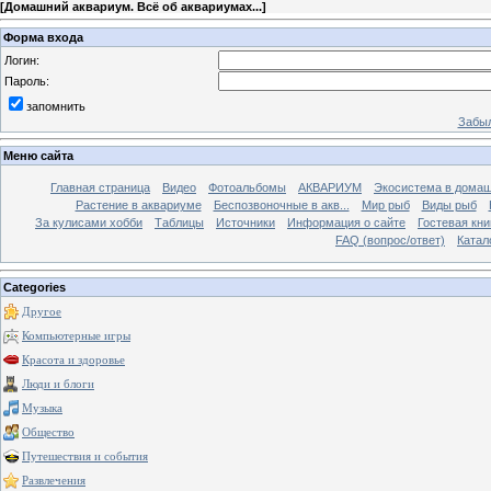
[
Домашний аквариум. Всё об аквариумах...
]
Форма входа
Логин:
Пароль:
запомнить
Забыл
Меню сайта
Главная страница
Видео
Фотоальбомы
АКВАРИУМ
Экосистема в домаш
Растение в аквариуме
Беспозвоночные в акв...
Мир рыб
Виды рыб
За кулисами хобби
Таблицы
Источники
Информация о сайте
Гостевая кни
FAQ (вопрос/ответ)
Катал
Categories
Другое
Компьютерные игры
Красота и здоровье
Люди и блоги
Музыка
Общество
Путешествия и события
Развлечения