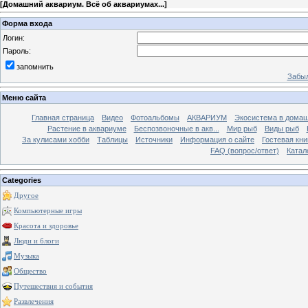
[
Домашний аквариум. Всё об аквариумах...
]
Форма входа
Логин:
Пароль:
запомнить
Забыл
Меню сайта
Главная страница
Видео
Фотоальбомы
АКВАРИУМ
Экосистема в домаш
Растение в аквариуме
Беспозвоночные в акв...
Мир рыб
Виды рыб
За кулисами хобби
Таблицы
Источники
Информация о сайте
Гостевая кни
FAQ (вопрос/ответ)
Катал
Categories
Другое
Компьютерные игры
Красота и здоровье
Люди и блоги
Музыка
Общество
Путешествия и события
Развлечения