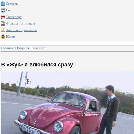
Сериалы
Спорт
Транспорт
Фильмы и анимация
Хобби и образование
Юмор
Главная
»
Видео
»
Транспорт
В «Жук» я влюбился сразу