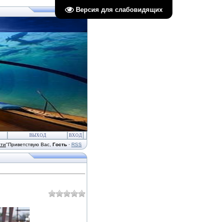
Версия для слабовидящих
ВЫХОД
ВХОД
сти
"
Приветствую Вас
,
Гость
·
RSS