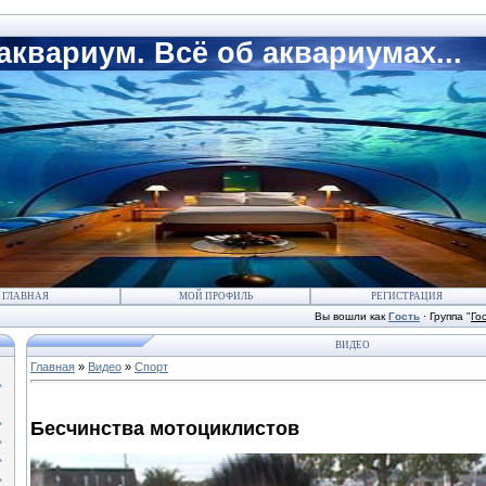
квариум. Всё об аквариумах...
ГЛАВНАЯ
МОЙ ПРОФИЛЬ
РЕГИСТРАЦИЯ
Вы вошли как
Гость
·
Группа
"
Го
ВИДЕО
Главная
»
Видео
»
Спорт
Бесчинства мотоциклистов