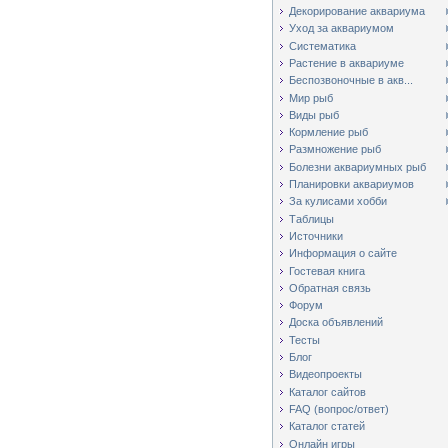
Декорирование аквариума
Уход за аквариумом
Систематика
Растение в аквариуме
Беспозвоночные в акв...
Мир рыб
Виды рыб
Кормление рыб
Размножение рыб
Болезни аквариумных рыб
Планировки аквариумов
За кулисами хобби
Таблицы
Источники
Информация о сайте
Гостевая книга
Обратная связь
Форум
Доска объявлений
Тесты
Блог
Видеопроекты
Каталог сайтов
FAQ (вопрос/ответ)
Каталог статей
Онлайн игры