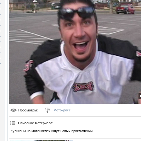
Просмотры
:
Мотокросс
Описание материала
:
Хулиганы на мотоциклах ищут новых приключений.